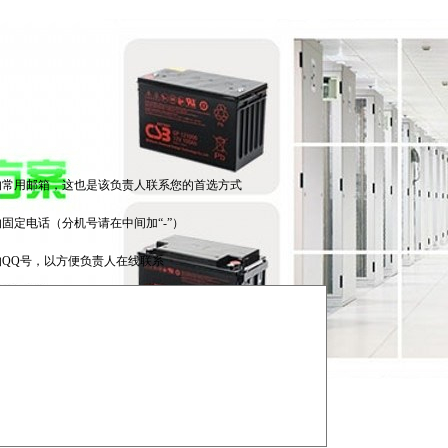
的常用邮箱，这也是该负责人联系您的首选方式
固定电话（分机号请在中间加“-”）
的QQ号，以方便负责人在线联系